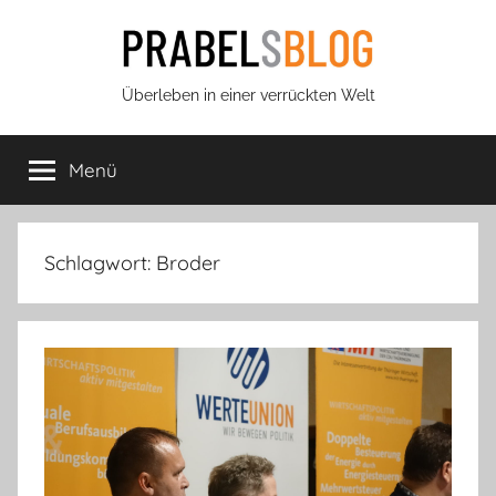
Zum
Inhalt
springen
Prabels
Überleben in einer verrückten Welt
Blog
Menü
Schlagwort:
Broder