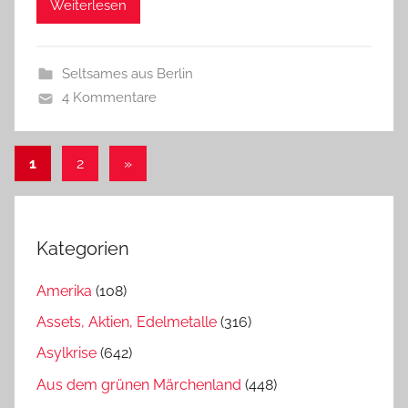
Weiterlesen
Seltsames aus Berlin
4 Kommentare
Beitragsnavigation
Nächste
1
2
»
Beiträge
Kategorien
Amerika
(108)
Assets, Aktien, Edelmetalle
(316)
Asylkrise
(642)
Aus dem grünen Märchenland
(448)