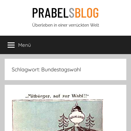
Zum
Inhalt
springen
Prabels
Überleben in einer verrückten Welt
Blog
Menü
Schlagwort:
Bundestagswahl