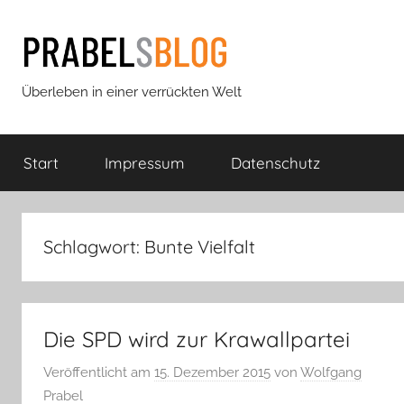
Zum
Inhalt
springen
Prabels
Überleben in einer verrückten Welt
Blog
Start
Impressum
Datenschutz
Schlagwort:
Bunte Vielfalt
Die SPD wird zur Krawallpartei
Veröffentlicht am
15. Dezember 2015
von
Wolfgang
Prabel