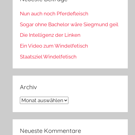
Nun auch noch Pferdefleisch
Sogar ohne Bachelor wäre Siegmund geil
Die Intelligenz der Linken
Ein Video zum Windelfetisch
Staatsziel Windelfetisch
Archiv
Archiv
Neueste Kommentare