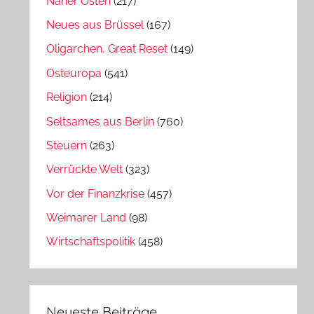
Naher Osten
(217)
Neues aus Brüssel
(167)
Oligarchen, Great Reset
(149)
Osteuropa
(541)
Religion
(214)
Seltsames aus Berlin
(760)
Steuern
(263)
Verrückte Welt
(323)
Vor der Finanzkrise
(457)
Weimarer Land
(98)
Wirtschaftspolitik
(458)
Neueste Beiträge