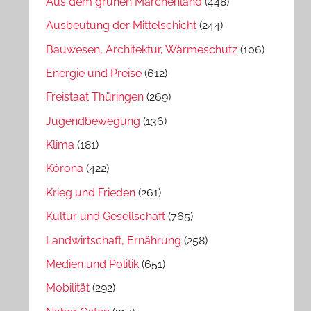
Aus dem grünen Märchenland
(448)
Ausbeutung der Mittelschicht
(244)
Bauwesen, Architektur, Wärmeschutz
(106)
Energie und Preise
(612)
Freistaat Thüringen
(269)
Jugendbewegung
(136)
Klima
(181)
Kórona
(422)
Krieg und Frieden
(261)
Kultur und Gesellschaft
(765)
Landwirtschaft, Ernährung
(258)
Medien und Politik
(651)
Mobilität
(292)