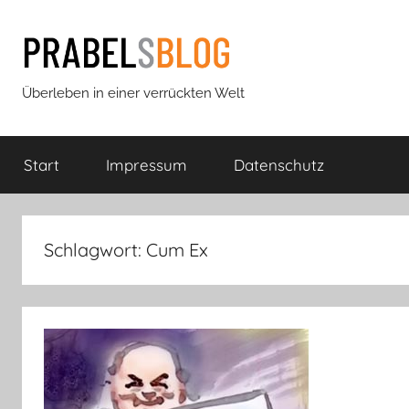
Zum
Inhalt
springen
Prabels
Überleben in einer verrückten Welt
Blog
Start
Impressum
Datenschutz
Schlagwort:
Cum Ex