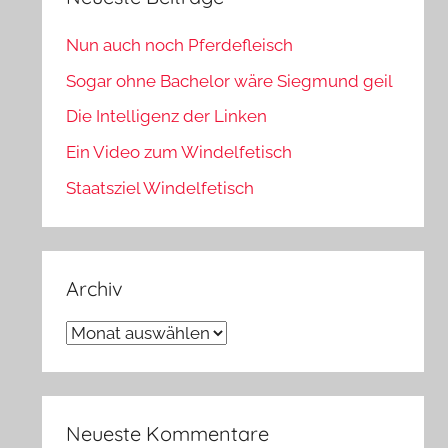
Nun auch noch Pferdefleisch
Sogar ohne Bachelor wäre Siegmund geil
Die Intelligenz der Linken
Ein Video zum Windelfetisch
Staatsziel Windelfetisch
Archiv
Archiv
Neueste Kommentare