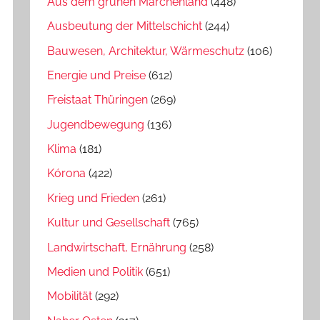
Aus dem grünen Märchenland
(448)
Ausbeutung der Mittelschicht
(244)
Bauwesen, Architektur, Wärmeschutz
(106)
Energie und Preise
(612)
Freistaat Thüringen
(269)
Jugendbewegung
(136)
Klima
(181)
Kórona
(422)
Krieg und Frieden
(261)
Kultur und Gesellschaft
(765)
Landwirtschaft, Ernährung
(258)
Medien und Politik
(651)
Mobilität
(292)