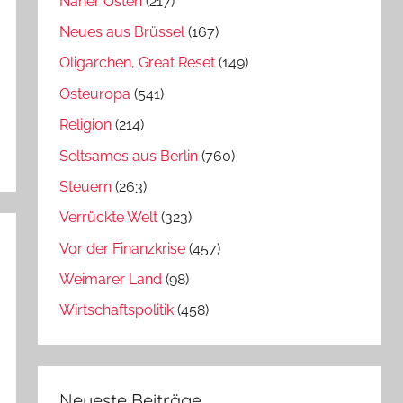
Naher Osten
(217)
Neues aus Brüssel
(167)
Oligarchen, Great Reset
(149)
Osteuropa
(541)
Religion
(214)
Seltsames aus Berlin
(760)
Steuern
(263)
Verrückte Welt
(323)
Vor der Finanzkrise
(457)
Weimarer Land
(98)
Wirtschaftspolitik
(458)
Neueste Beiträge