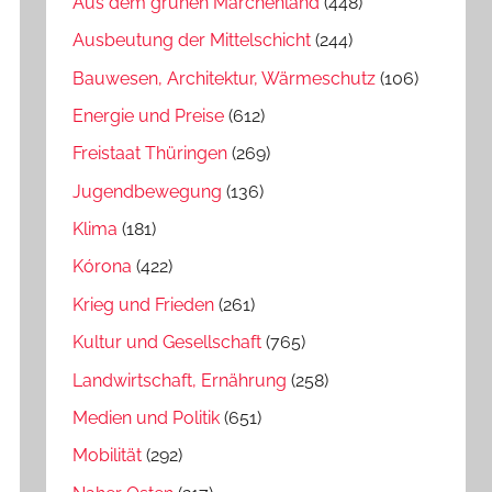
Aus dem grünen Märchenland
(448)
Ausbeutung der Mittelschicht
(244)
Bauwesen, Architektur, Wärmeschutz
(106)
Energie und Preise
(612)
Freistaat Thüringen
(269)
Jugendbewegung
(136)
Klima
(181)
Kórona
(422)
Krieg und Frieden
(261)
Kultur und Gesellschaft
(765)
Landwirtschaft, Ernährung
(258)
Medien und Politik
(651)
Mobilität
(292)