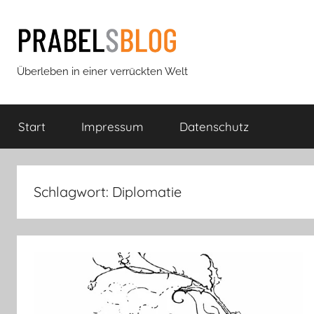
Zum
Inhalt
springen
Prabels
Überleben in einer verrückten Welt
Blog
Start
Impressum
Datenschutz
Schlagwort:
Diplomatie