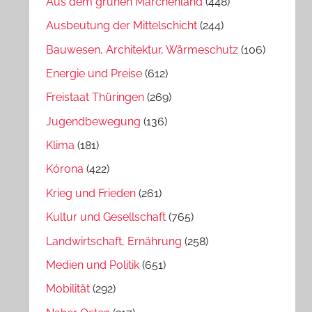
Aus dem grünen Märchenland
(448)
Ausbeutung der Mittelschicht
(244)
Bauwesen, Architektur, Wärmeschutz
(106)
Energie und Preise
(612)
Freistaat Thüringen
(269)
Jugendbewegung
(136)
Klima
(181)
Kórona
(422)
Krieg und Frieden
(261)
Kultur und Gesellschaft
(765)
Landwirtschaft, Ernährung
(258)
Medien und Politik
(651)
Mobilität
(292)