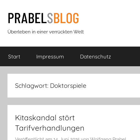
Zum
Inhalt
springen
Prabels
Überleben in einer verrückten Welt
Blog
Start
Impressum
Datenschutz
Schlagwort:
Doktorspiele
Kitaskandal stört
Tarifverhandlungen
Veröffentlicht am
14. Juni 2015
von
Wolfgang Prabel