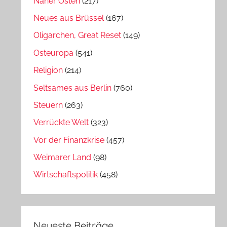
Naher Osten
(217)
Neues aus Brüssel
(167)
Oligarchen, Great Reset
(149)
Osteuropa
(541)
Religion
(214)
Seltsames aus Berlin
(760)
Steuern
(263)
Verrückte Welt
(323)
Vor der Finanzkrise
(457)
Weimarer Land
(98)
Wirtschaftspolitik
(458)
Neueste Beiträge