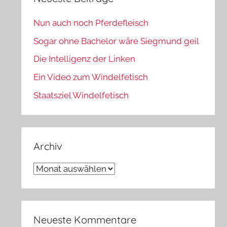
Nun auch noch Pferdefleisch
Sogar ohne Bachelor wäre Siegmund geil
Die Intelligenz der Linken
Ein Video zum Windelfetisch
Staatsziel Windelfetisch
Archiv
Archiv
Neueste Kommentare