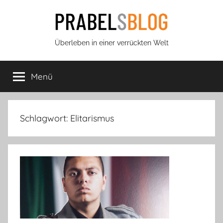
Zum
Inhalt
springen
Prabels
Überleben in einer verrückten Welt
Blog
Menü
Schlagwort:
Elitarismus