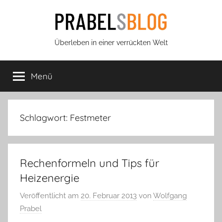
Zum
Inhalt
springen
Prabels
Überleben in einer verrückten Welt
Blog
Menü
Schlagwort:
Festmeter
Rechenformeln und Tips für
Heizenergie
Veröffentlicht am
20. Februar 2013
von
Wolfgang
Prabel