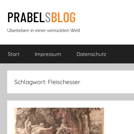
Zum
Inhalt
springen
Prabels
Überleben in einer verrückten Welt
Blog
Start
Impressum
Datenschutz
Schlagwort:
Fleischesser