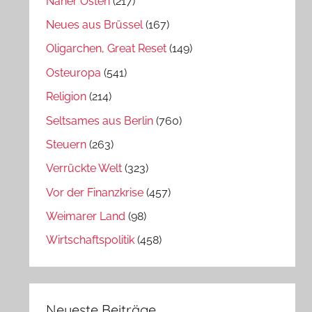
Naher Osten
(217)
Neues aus Brüssel
(167)
Oligarchen, Great Reset
(149)
Osteuropa
(541)
Religion
(214)
Seltsames aus Berlin
(760)
Steuern
(263)
Verrückte Welt
(323)
Vor der Finanzkrise
(457)
Weimarer Land
(98)
Wirtschaftspolitik
(458)
Neueste Beiträge