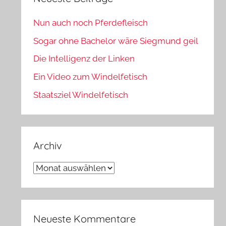
Nun auch noch Pferdefleisch
Sogar ohne Bachelor wäre Siegmund geil
Die Intelligenz der Linken
Ein Video zum Windelfetisch
Staatsziel Windelfetisch
Archiv
Archiv
Neueste Kommentare