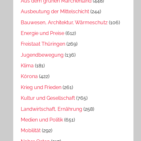
Aus dem grünen Märchenland
(448)
Ausbeutung der Mittelschicht
(244)
Bauwesen, Architektur, Wärmeschutz
(106)
Energie und Preise
(612)
Freistaat Thüringen
(269)
Jugendbewegung
(136)
Klima
(181)
Kórona
(422)
Krieg und Frieden
(261)
Kultur und Gesellschaft
(765)
Landwirtschaft, Ernährung
(258)
Medien und Politik
(651)
Mobilität
(292)