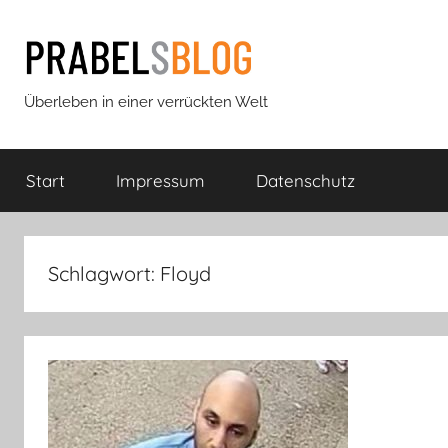
Zum
Inhalt
springen
Prabels
Überleben in einer verrückten Welt
Blog
Start
Impressum
Datenschutz
Schlagwort:
Floyd