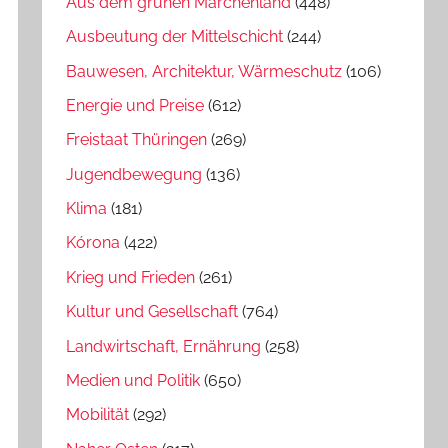
Aus dem grünen Märchenland
(448)
Ausbeutung der Mittelschicht
(244)
Bauwesen, Architektur, Wärmeschutz
(106)
Energie und Preise
(612)
Freistaat Thüringen
(269)
Jugendbewegung
(136)
Klima
(181)
Kórona
(422)
Krieg und Frieden
(261)
Kultur und Gesellschaft
(764)
Landwirtschaft, Ernährung
(258)
Medien und Politik
(650)
Mobilität
(292)