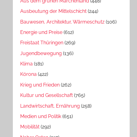
Aus dem grünen Märchenland
(448)
Ausbeutung der Mittelschicht
(244)
Bauwesen, Architektur, Wärmeschutz
(106)
Energie und Preise
(612)
Freistaat Thüringen
(269)
Jugendbewegung
(136)
Klima
(181)
Kórona
(422)
Krieg und Frieden
(262)
Kultur und Gesellschaft
(765)
Landwirtschaft, Ernährung
(258)
Medien und Politik
(651)
Mobilität
(292)