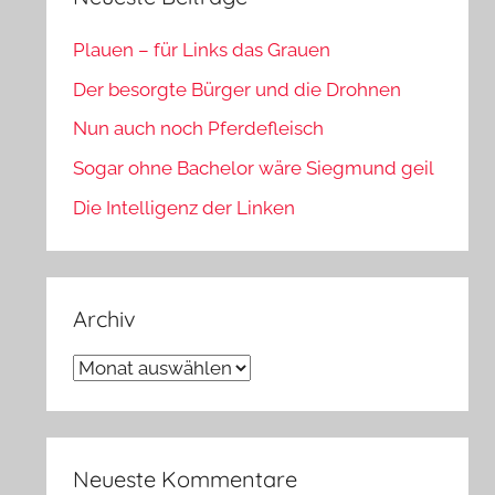
Plauen – für Links das Grauen
Der besorgte Bürger und die Drohnen
Nun auch noch Pferdefleisch
Sogar ohne Bachelor wäre Siegmund geil
Die Intelligenz der Linken
Archiv
Archiv
Neueste Kommentare