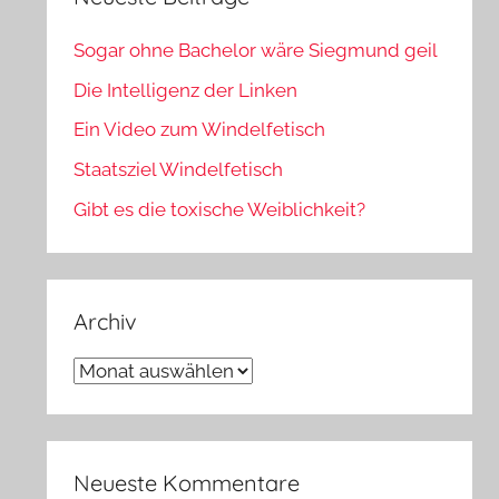
Sogar ohne Bachelor wäre Siegmund geil
Die Intelligenz der Linken
Ein Video zum Windelfetisch
Staatsziel Windelfetisch
Gibt es die toxische Weiblichkeit?
Archiv
Archiv
Neueste Kommentare