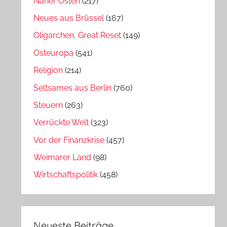
Naher Osten
(217)
Neues aus Brüssel
(167)
Oligarchen, Great Reset
(149)
Osteuropa
(541)
Religion
(214)
Seltsames aus Berlin
(760)
Steuern
(263)
Verrückte Welt
(323)
Vor der Finanzkrise
(457)
Weimarer Land
(98)
Wirtschaftspolitik
(458)
Neueste Beiträge