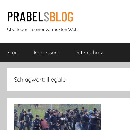
Zum
Inhalt
springen
Prabels
Überleben in einer verrückten Welt
Blog
Start
Impressum
Datenschutz
Schlagwort:
Illegale