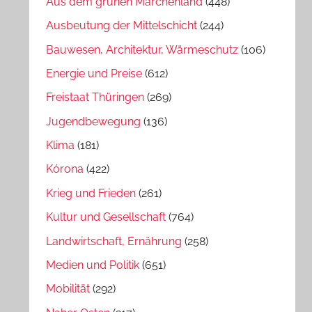
Aus dem grünen Märchenland
(448)
Ausbeutung der Mittelschicht
(244)
Bauwesen, Architektur, Wärmeschutz
(106)
Energie und Preise
(612)
Freistaat Thüringen
(269)
Jugendbewegung
(136)
Klima
(181)
Kórona
(422)
Krieg und Frieden
(261)
Kultur und Gesellschaft
(764)
Landwirtschaft, Ernährung
(258)
Medien und Politik
(651)
Mobilität
(292)