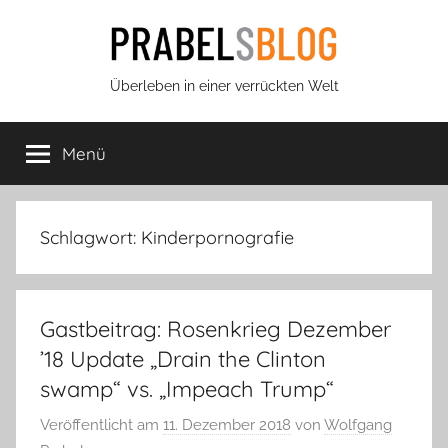
Zum
Inhalt
springen
Prabels
Überleben in einer verrückten Welt
Blog
Menü
Schlagwort:
Kinderpornografie
Gastbeitrag: Rosenkrieg Dezember
’18 Update „Drain the Clinton
swamp“ vs. „Impeach Trump“
Veröffentlicht am
11. Dezember 2018
von
Wolfgang