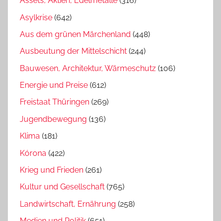
Assets, Aktien, Edelmetalle
(316)
Asylkrise
(642)
Aus dem grünen Märchenland
(448)
Ausbeutung der Mittelschicht
(244)
Bauwesen, Architektur, Wärmeschutz
(106)
Energie und Preise
(612)
Freistaat Thüringen
(269)
Jugendbewegung
(136)
Klima
(181)
Kórona
(422)
Krieg und Frieden
(261)
Kultur und Gesellschaft
(765)
Landwirtschaft, Ernährung
(258)
Medien und Politik
(651)