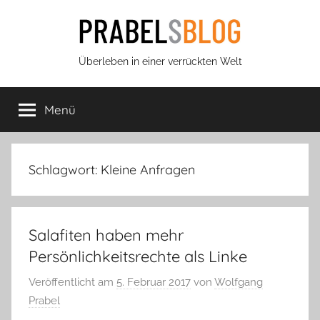
Zum
Inhalt
springen
Prabels
Überleben in einer verrückten Welt
Blog
Menü
Schlagwort:
Kleine Anfragen
Salafiten haben mehr
Persönlichkeitsrechte als Linke
Veröffentlicht am
5. Februar 2017
von
Wolfgang
Prabel