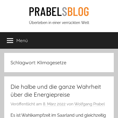
Zum
Inhalt
springen
Prabels
Überleben in einer verrückten Welt
Blog
Menü
Schlagwort:
Klimagesetze
Die halbe und die ganze Wahrheit
über die Energiepreise
Veröffentlicht am
8. März 2022
von
Wolfgang Prabel
Es ist Wahlkampfzeit im Saarland und gleichzeitig