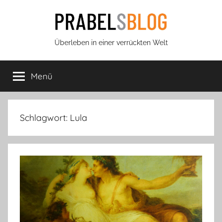
Zum
Inhalt
springen
Prabels
Überleben in einer verrückten Welt
Blog
Menü
Schlagwort:
Lula