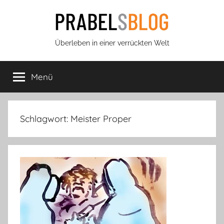
Zum
Inhalt
springen
Prabels
Überleben in einer verrückten Welt
Blog
Menü
Schlagwort:
Meister Proper