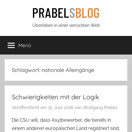
Zum
Inhalt
springen
Prabels
Überleben in einer verrückten Welt
Blog
Menü
Schlagwort:
nationale Alleingänge
Schwierigkeiten mit der Logik
Veröffentlicht am
15. Juni 2018
von
Wolfgang Prabel
Die CSU will, dass Asylbewerber, die bereits in
einem anderen europäischen Land registriert sind,