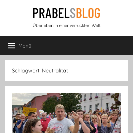
Zum
Inhalt
springen
Prabels
Überleben in einer verrückten Welt
Blog
Menü
Schlagwort:
Neutralität