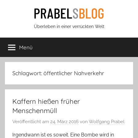
Zum
Inhalt
springen
Prabels
Überleben in einer verrückten Welt
Blog
Menü
Schlagwort:
öffentlicher Nahverkehr
Kaffern hießen früher
Menschenmüll
Veröffentlicht am
24. März 2016
von
Wolfgang Prabel
Irgendwann ist es soweit. Eine Bombe wird in