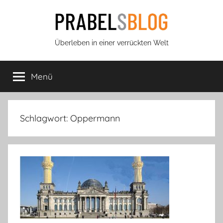
Zum
Inhalt
springen
Prabels
Überleben in einer verrückten Welt
Blog
Menü
Schlagwort:
Oppermann