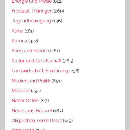
Energie und Preise
(612)
Freistaat Thüringen
(269)
Jugendbewegung
(136)
Klima
(181)
Kórona
(422)
Krieg und Frieden
(261)
Kultur und Gesellschaft
(765)
Landwirtschaft, Ernährung
(258)
Medien und Politik
(651)
Mobilität
(292)
Naher Osten
(217)
Neues aus Brüssel
(167)
Oligarchen, Great Reset
(149)