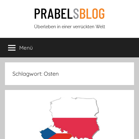
Zum
Inhalt
springen
Prabels
Überleben in einer verrückten Welt
Blog
Menü
Schlagwort:
Osten