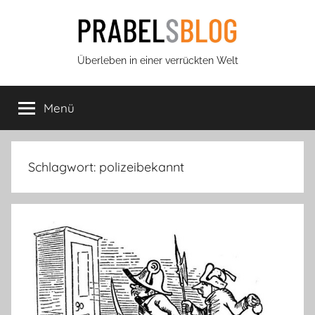
Zum
Inhalt
springen
Prabels
Überleben in einer verrückten Welt
Blog
Menü
Schlagwort:
polizeibekannt