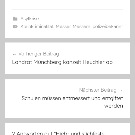
Asylkrise
Kleinkriminalität
,
Messer
,
Messern
,
polizeibekannt
Beitragsnavigation
Vorheriger Beitrag
Landrat Münchberg kanzelt Heuchler ab
Nächster Beitrag
Schulen müssen entmessert und entgiftet
werden
2 Antworten auf “
Hieb- und stichfeste