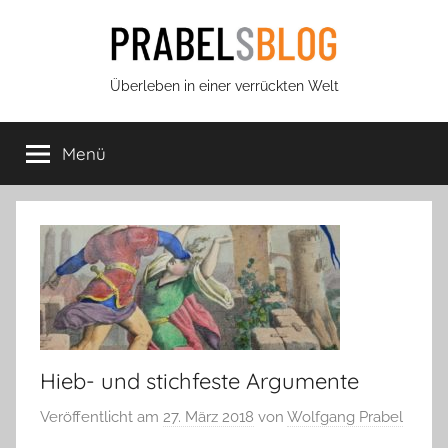
Zum
Inhalt
springen
Prabels
Überleben in einer verrückten Welt
Blog
Menü
Hieb- und stichfeste Argumente
Veröffentlicht am
27. März 2018
von
Wolfgang Prabel