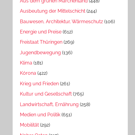
Aus dem grünen Märchenland
(448)
Ausbeutung der Mittelschicht
(244)
Bauwesen, Architektur, Wärmeschutz
(106)
Energie und Preise
(612)
Freistaat Thüringen
(269)
Jugendbewegung
(136)
Klima
(181)
Kórona
(422)
Krieg und Frieden
(261)
Kultur und Gesellschaft
(765)
Landwirtschaft, Ernährung
(258)
Medien und Politik
(651)
Mobilität
(292)