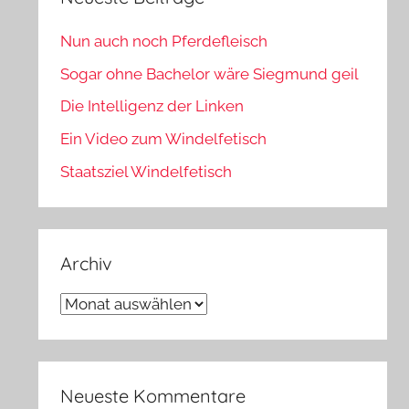
Nun auch noch Pferdefleisch
Sogar ohne Bachelor wäre Siegmund geil
Die Intelligenz der Linken
Ein Video zum Windelfetisch
Staatsziel Windelfetisch
Archiv
Archiv
Neueste Kommentare