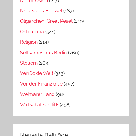
Naher Osten
(217)
Neues aus Brüssel
(167)
Oligarchen, Great Reset
(149)
Osteuropa
(541)
Religion
(214)
Seltsames aus Berlin
(760)
Steuern
(263)
Verrückte Welt
(323)
Vor der Finanzkrise
(457)
Weimarer Land
(98)
Wirtschaftspolitik
(458)
Neueste Beiträge