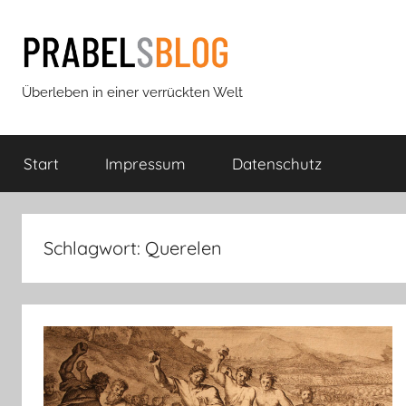
Zum
Inhalt
springen
Prabels
Überleben in einer verrückten Welt
Blog
Start
Impressum
Datenschutz
Schlagwort:
Querelen