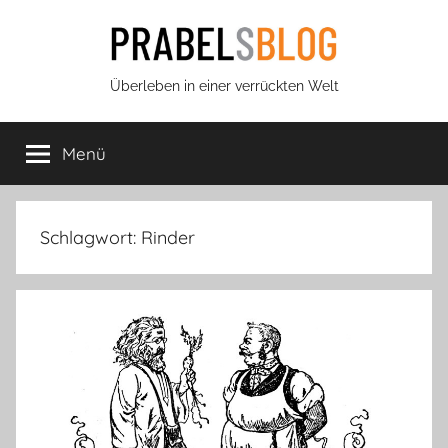
Zum
Inhalt
springen
Prabels
Überleben in einer verrückten Welt
Blog
Menü
Schlagwort:
Rinder