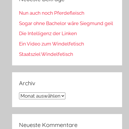
Nun auch noch Pferdefleisch
Sogar ohne Bachelor wäre Siegmund geil
Die Intelligenz der Linken
Ein Video zum Windelfetisch
Staatsziel Windelfetisch
Archiv
Archiv
Neueste Kommentare