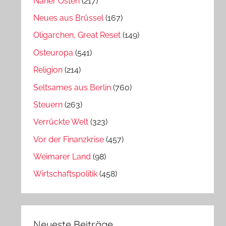
Naher Osten
(217)
Neues aus Brüssel
(167)
Oligarchen, Great Reset
(149)
Osteuropa
(541)
Religion
(214)
Seltsames aus Berlin
(760)
Steuern
(263)
Verrückte Welt
(323)
Vor der Finanzkrise
(457)
Weimarer Land
(98)
Wirtschaftspolitik
(458)
Neueste Beiträge