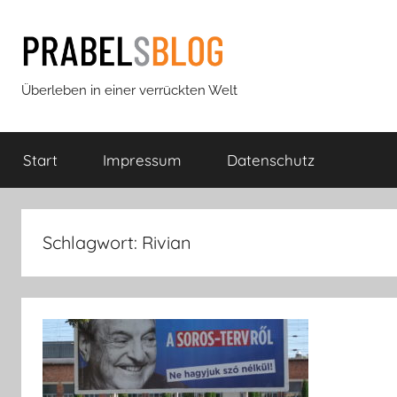
Zum
Inhalt
springen
Prabels
Überleben in einer verrückten Welt
Blog
Start
Impressum
Datenschutz
Schlagwort:
Rivian