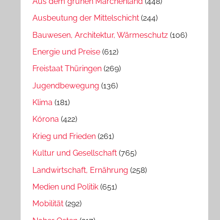
Aus dem grünen Märchenland
(448)
Ausbeutung der Mittelschicht
(244)
Bauwesen, Architektur, Wärmeschutz
(106)
Energie und Preise
(612)
Freistaat Thüringen
(269)
Jugendbewegung
(136)
Klima
(181)
Kórona
(422)
Krieg und Frieden
(261)
Kultur und Gesellschaft
(765)
Landwirtschaft, Ernährung
(258)
Medien und Politik
(651)
Mobilität
(292)