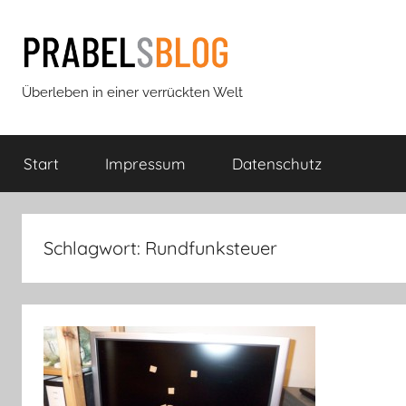
Zum
Inhalt
springen
Prabels
Überleben in einer verrückten Welt
Blog
Start
Impressum
Datenschutz
Schlagwort:
Rundfunksteuer