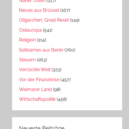
Naher Osten
(217)
Neues aus Brüssel
(167)
Oligarchen, Great Reset
(149)
Osteuropa
(541)
Religion
(214)
Seltsames aus Berlin
(760)
Steuern
(263)
Verrückte Welt
(323)
Vor der Finanzkrise
(457)
Weimarer Land
(98)
Wirtschaftspolitik
(458)
Neueste Beiträge