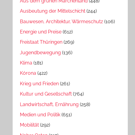
Aus dem grünen Märchenland
(448)
Ausbeutung der Mittelschicht
(244)
Bauwesen, Architektur, Wärmeschutz
(106)
Energie und Preise
(612)
Freistaat Thüringen
(269)
Jugendbewegung
(136)
Klima
(181)
Kórona
(422)
Krieg und Frieden
(261)
Kultur und Gesellschaft
(764)
Landwirtschaft, Ernährung
(258)
Medien und Politik
(651)
Mobilität
(292)