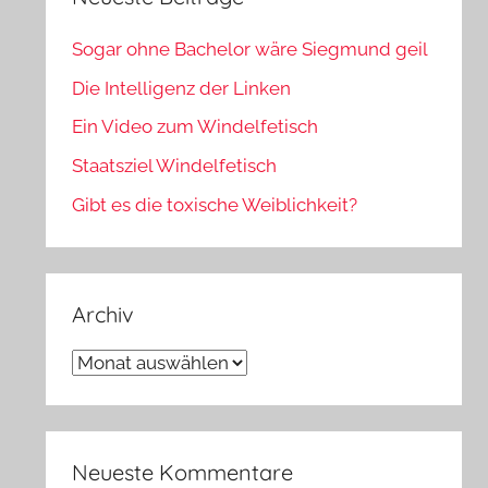
Sogar ohne Bachelor wäre Siegmund geil
Die Intelligenz der Linken
Ein Video zum Windelfetisch
Staatsziel Windelfetisch
Gibt es die toxische Weiblichkeit?
Archiv
Archiv
Neueste Kommentare