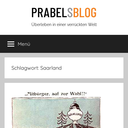
Zum
Inhalt
springen
Prabels
Überleben in einer verrückten Welt
Blog
Menü
Schlagwort:
Saarland