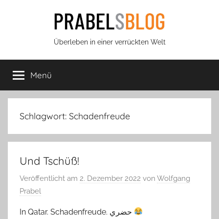
Zum
Inhalt
springen
Prabels
Überleben in einer verrückten Welt
Blog
Menü
Schlagwort:
Schadenfreude
Und Tschüß!
Veröffentlicht am
2. Dezember 2022
von
Wolfgang
Prabel
In Qatar. Schadenfreude. حضري