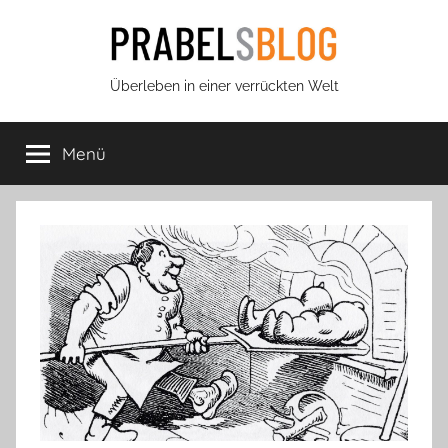
Zum
Inhalt
springen
Prabels
Überleben in einer verrückten Welt
Blog
Menü