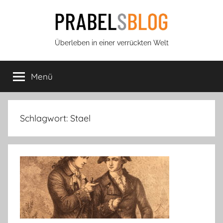
Zum
Inhalt
springen
Prabels
Überleben in einer verrückten Welt
Blog
Menü
Schlagwort:
Stael