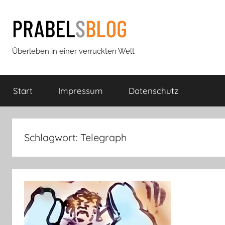
Zum
Inhalt
springen
Prabels
Überleben in einer verrückten Welt
Blog
Start
Impressum
Datenschutz
Schlagwort:
Telegraph