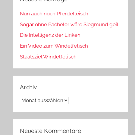
Nun auch noch Pferdefleisch
Sogar ohne Bachelor wäre Siegmund geil
Die Intelligenz der Linken
Ein Video zum Windelfetisch
Staatsziel Windelfetisch
Archiv
Archiv
Neueste Kommentare