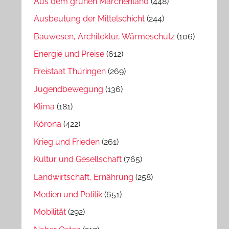
Aus dem grünen Märchenland
(448)
Ausbeutung der Mittelschicht
(244)
Bauwesen, Architektur, Wärmeschutz
(106)
Energie und Preise
(612)
Freistaat Thüringen
(269)
Jugendbewegung
(136)
Klima
(181)
Kórona
(422)
Krieg und Frieden
(261)
Kultur und Gesellschaft
(765)
Landwirtschaft, Ernährung
(258)
Medien und Politik
(651)
Mobilität
(292)