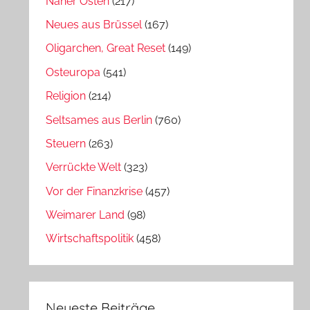
Naher Osten
(217)
Neues aus Brüssel
(167)
Oligarchen, Great Reset
(149)
Osteuropa
(541)
Religion
(214)
Seltsames aus Berlin
(760)
Steuern
(263)
Verrückte Welt
(323)
Vor der Finanzkrise
(457)
Weimarer Land
(98)
Wirtschaftspolitik
(458)
Neueste Beiträge