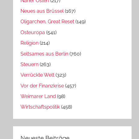
Naher Osten
(217)
Neues aus Brüssel
(167)
Oligarchen, Great Reset
(149)
Osteuropa
(541)
Religion
(214)
Seltsames aus Berlin
(760)
Steuern
(263)
Verrückte Welt
(323)
Vor der Finanzkrise
(457)
Weimarer Land
(98)
Wirtschaftspolitik
(458)
Neueste Beiträge