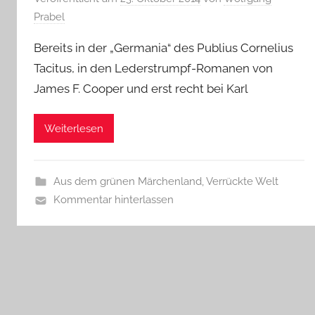
Prabel
Bereits in der „Germania“ des Publius Cornelius
Tacitus, in den Lederstrumpf-Romanen von
James F. Cooper und erst recht bei Karl
Weiterlesen
Aus dem grünen Märchenland
,
Verrückte Welt
Kommentar hinterlassen