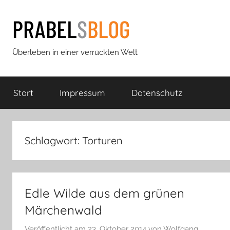
Zum
Inhalt
springen
Prabels
Überleben in einer verrückten Welt
Blog
Start
Impressum
Datenschutz
Schlagwort:
Torturen
Edle Wilde aus dem grünen
Märchenwald
Veröffentlicht am
23. Oktober 2014
von
Wolfgang