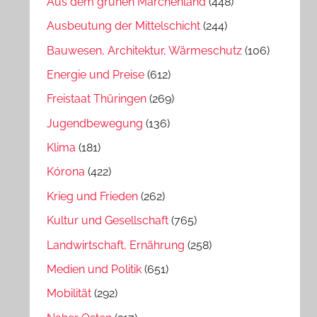
Aus dem grünen Märchenland
(448)
Ausbeutung der Mittelschicht
(244)
Bauwesen, Architektur, Wärmeschutz
(106)
Energie und Preise
(612)
Freistaat Thüringen
(269)
Jugendbewegung
(136)
Klima
(181)
Kórona
(422)
Krieg und Frieden
(262)
Kultur und Gesellschaft
(765)
Landwirtschaft, Ernährung
(258)
Medien und Politik
(651)
Mobilität
(292)