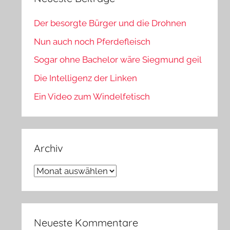
Der besorgte Bürger und die Drohnen
Nun auch noch Pferdefleisch
Sogar ohne Bachelor wäre Siegmund geil
Die Intelligenz der Linken
Ein Video zum Windelfetisch
Archiv
Archiv
Neueste Kommentare