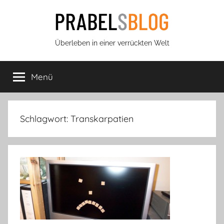
Zum
Inhalt
springen
Prabels
Überleben in einer verrückten Welt
Blog
Menü
Schlagwort:
Transkarpatien