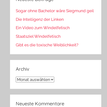
Sogar ohne Bachelor wäre Siegmund geil
Die Intelligenz der Linken
Ein Video zum Windelfetisch
Staatsziel Windelfetisch
Gibt es die toxische Weiblichkeit?
Archiv
Archiv
Neueste Kommentare