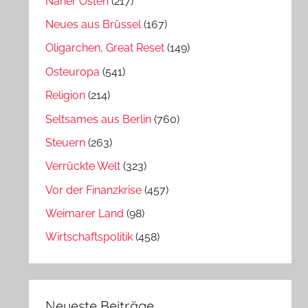
Naher Osten
(217)
Neues aus Brüssel
(167)
Oligarchen, Great Reset
(149)
Osteuropa
(541)
Religion
(214)
Seltsames aus Berlin
(760)
Steuern
(263)
Verrückte Welt
(323)
Vor der Finanzkrise
(457)
Weimarer Land
(98)
Wirtschaftspolitik
(458)
Neueste Beiträge