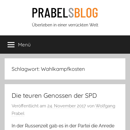
Zum
Inhalt
springen
Prabels
Überleben in einer verrückten Welt
Blog
Menü
Schlagwort:
Wahlkampfkosten
Die teuren Genossen der SPD
Veröffentlicht am
24. November 2017
von
Wolfgang
Prabel
In der Russenzeit gab es in der Partei die Anrede