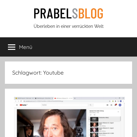
Zum
Inhalt
springen
Prabels
Überleben in einer verrückten Welt
Blog
Menü
Schlagwort:
Youtube