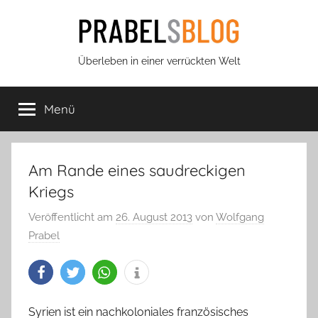
Zum
Inhalt
springen
Prabels
Überleben in einer verrückten Welt
Blog
Menü
Am Rande eines saudreckigen
Kriegs
Veröffentlicht am
26. August 2013
von
Wolfgang
Prabel
Syrien ist ein nachkoloniales französisches