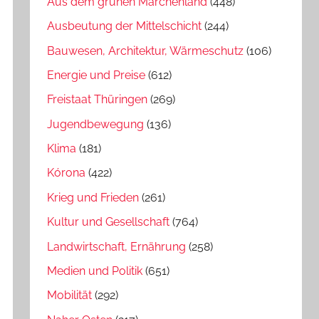
Aus dem grünen Märchenland
(448)
Ausbeutung der Mittelschicht
(244)
Bauwesen, Architektur, Wärmeschutz
(106)
Energie und Preise
(612)
Freistaat Thüringen
(269)
Jugendbewegung
(136)
Klima
(181)
Kórona
(422)
Krieg und Frieden
(261)
Kultur und Gesellschaft
(764)
Landwirtschaft, Ernährung
(258)
Medien und Politik
(651)
Mobilität
(292)