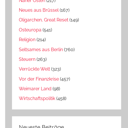
Naher Osten
(217)
Neues aus Brüssel
(167)
Oligarchen, Great Reset
(149)
Osteuropa
(541)
Religion
(214)
Seltsames aus Berlin
(760)
Steuern
(263)
Verrückte Welt
(323)
Vor der Finanzkrise
(457)
Weimarer Land
(98)
Wirtschaftspolitik
(458)
Neueste Beiträge