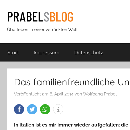
Zum
Inhalt
springen
Prabels
Überleben in einer verrückten Welt
Blog
Start
Impressum
Datenschutz
Das familienfreundliche 
Veröffentlicht am
6. April 2014
von
Wolfgang Prabel
In Italien ist es mir immer wieder aufgefallen: di