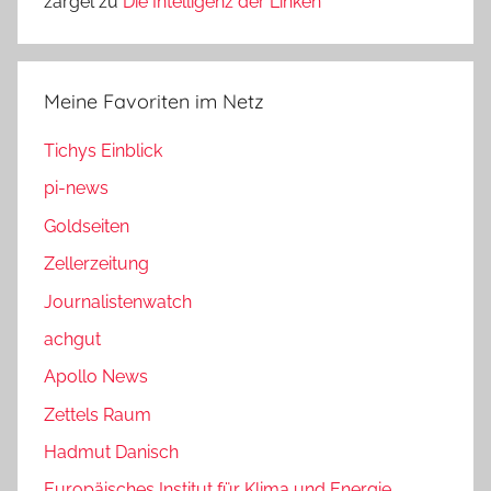
zargel
zu
Die Intelligenz der Linken
Meine Favoriten im Netz
Tichys Einblick
pi-news
Goldseiten
Zellerzeitung
Journalistenwatch
achgut
Apollo News
Zettels Raum
Hadmut Danisch
Europäisches Institut für Klima und Energie