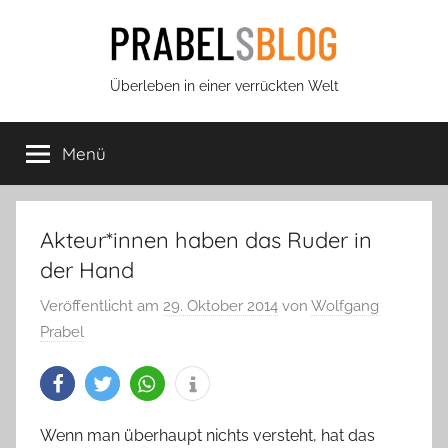
Zum
Inhalt
springen
Prabels
Überleben in einer verrückten Welt
Blog
Menü
Akteur*innen haben das Ruder in
der Hand
Veröffentlicht am
29. Oktober 2014
von
Wolfgang
Prabel
Wenn man überhaupt nichts versteht, hat das