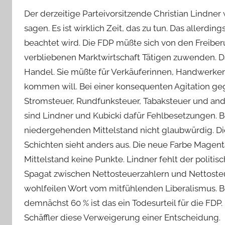
Der derzeitige Parteivorsitzende Christian Lindner w
sagen. Es ist wirklich Zeit, das zu tun. Das allerd
beachtet wird. Die FDP müßte sich von den Freibe
verbliebenen Marktwirtschaft Tätigen zuwenden. D
Handel. Sie müßte für Verkäuferinnen, Handwerker 
kommen will. Bei einer konsequenten Agitation 
Stromsteuer, Rundfunksteuer, Tabaksteuer und an
sind Lindner und Kubicki dafür Fehlbesetzungen. 
niedergehenden Mittelstand nicht glaubwürdig. D
Schichten sieht anders aus. Die neue Farbe Magen
Mittelstand keine Punkte. Lindner fehlt der politis
Spagat zwischen Nettosteuerzahlern und Nettoste
wohlfeilen Wort vom mitfühlenden Liberalismus. Be
demnächst 60 % ist das ein Todesurteil für die FDP.
Schäffler diese Verweigerung einer Entscheidung.