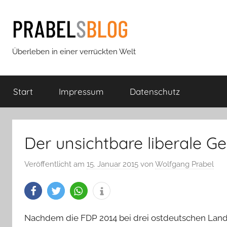
Zum
Inhalt
springen
Prabels
Überleben in einer verrückten Welt
Blog
Start
Impressum
Datenschutz
Der unsichtbare liberale Ge
Veröffentlicht am
15. Januar 2015
von
Wolfgang Prabel
Nachdem die FDP 2014 bei drei ostdeutschen Land