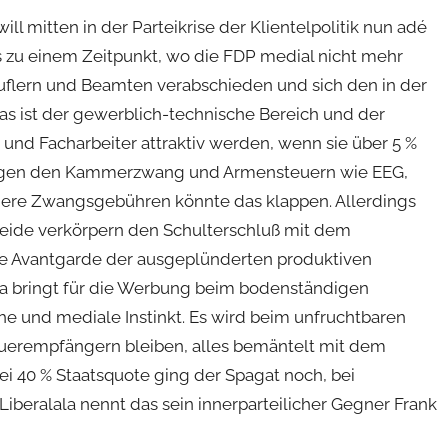
ill mitten in der Parteikrise der Klientelpolitik nun adé
ings zu einem Zeitpunkt, wo die FDP medial nicht mehr
ruflern und Beamten verabschieden und sich den in der
as ist der gewerblich-technische Bereich und der
und Facharbeiter attraktiv werden, wenn sie über 5 %
gegen den Kammerzwang und Armensteuern wie EEG,
dere Zwangsgebühren könnte das klappen. Allerdings
Beide verkörpern den Schulterschluß mit dem
ie Avantgarde der ausgeplünderten produktiven
ta bringt für die Werbung beim bodenständigen
che und mediale Instinkt. Es wird beim unfruchtbaren
uerempfängern bleiben, alles bemäntelt mit dem
i 40 % Staatsquote ging der Spagat noch, bei
 Liberalala nennt das sein innerparteilicher Gegner Frank