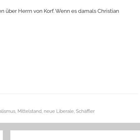
en über Herrn von Korf. Wenn es damals Christian
alismus
,
Mittelstand
,
neue Liberale
,
Schäffler