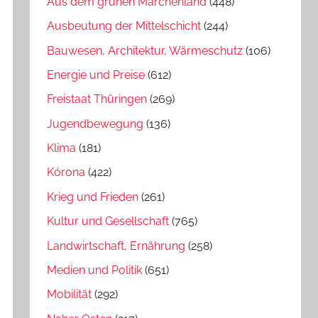
Aus dem grünen Märchenland
(448)
Ausbeutung der Mittelschicht
(244)
Bauwesen, Architektur, Wärmeschutz
(106)
Energie und Preise
(612)
Freistaat Thüringen
(269)
Jugendbewegung
(136)
Klima
(181)
Kórona
(422)
Krieg und Frieden
(261)
Kultur und Gesellschaft
(765)
Landwirtschaft, Ernährung
(258)
Medien und Politik
(651)
Mobilität
(292)