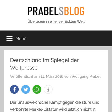
Zum
Inhalt
springen
Prabels
Überleben in einer verrückten Welt
Blog
Menü
Deutschland im Spiegel der
Weltpresse
Veröffentlicht am
14. März 2016
von
Wolfgang Prabel
Der unausweichliche Kampf gegen die sture und
verbohrte Merkel-Diktatur wird letztlich nicht in