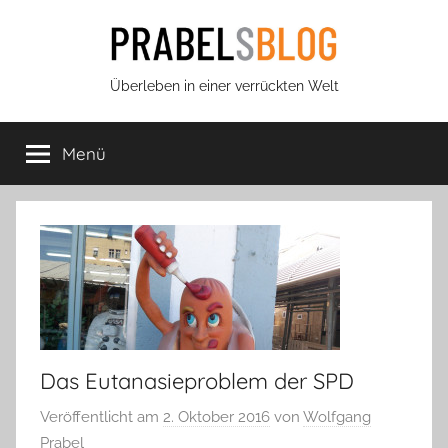
Zum
Inhalt
springen
Prabels
Überleben in einer verrückten Welt
Blog
Menü
Das Eutanasieproblem der SPD
Veröffentlicht am
2. Oktober 2016
von
Wolfgang
Prabel