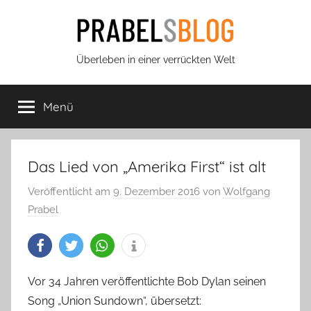
Zum
Inhalt
springen
Prabels
Überleben in einer verrückten Welt
Blog
Menü
Das Lied von „Amerika First“ ist alt
Veröffentlicht am
9. Dezember 2016
von
Wolfgang
Prabel
Vor 34 Jahren veröffentlichte Bob Dylan seinen
Song „Union Sundown“, übersetzt: