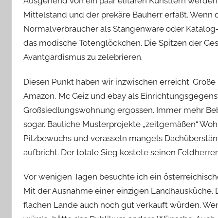
Ausgehend von ein paar elitären Künstlern werden
Mittelstand und der prekäre Bauherr erfaßt. Wenn 
Normalverbraucher als Stangenware oder Katalog-K
das modische Totenglöckchen. Die Spitzen der Ge
Avantgardismus zu zelebrieren.
Diesen Punkt haben wir inzwischen erreicht. Große 
Amazon, Mc Geiz und ebay als Einrichtungsgegenstä
Großsiedlungswohnung ergossen. Immer mehr Beb
sogar. Bauliche Musterprojekte „zeitgemäßen“ W
Pilzbewuchs und verasseln mangels Dachüberständ
aufbricht. Der totale Sieg kostete seinen Feldherre
Vor wenigen Tagen besuchte ich ein österreichis
Mit der Ausnahme einer einzigen Landhausküche. D
flachen Lande auch noch gut verkauft würden. We