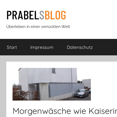
Zum
Inhalt
springen
Prabels
Überleben in einer verrückten Welt
Blog
Start
Impressum
Datenschutz
Morgenwäsche wie Kaiserin