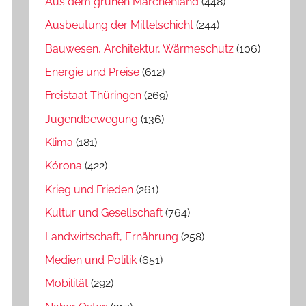
Aus dem grünen Märchenland
(448)
Ausbeutung der Mittelschicht
(244)
Bauwesen, Architektur, Wärmeschutz
(106)
Energie und Preise
(612)
Freistaat Thüringen
(269)
Jugendbewegung
(136)
Klima
(181)
Kórona
(422)
Krieg und Frieden
(261)
Kultur und Gesellschaft
(764)
Landwirtschaft, Ernährung
(258)
Medien und Politik
(651)
Mobilität
(292)