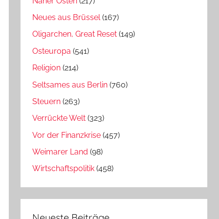
Naher Osten
(217)
Neues aus Brüssel
(167)
Oligarchen, Great Reset
(149)
Osteuropa
(541)
Religion
(214)
Seltsames aus Berlin
(760)
Steuern
(263)
Verrückte Welt
(323)
Vor der Finanzkrise
(457)
Weimarer Land
(98)
Wirtschaftspolitik
(458)
Neueste Beiträge