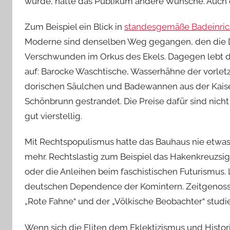
würde, hätte das Publikum andere Wünsche. Auch ei
Zum Beispiel ein Blick in
standesgemäße Badeinri
Moderne sind denselben Weg gegangen, den die Dr
Verschwunden im Orkus des Ekels. Dagegen lebt d
auf: Barocke Waschtische, Wasserhähne der vorletz
dorischen Säulchen und Badewannen aus der Kaiser
Schönbrunn gestrandet. Die Preise dafür sind nicht 
gut vierstellig.
Mit Rechtspopulismus hatte das Bauhaus nie etwas 
mehr. Rechtslastig zum Beispiel das Hakenkreuzsig
oder die Anleihen beim faschistischen Futurismus.
deutschen Dependence der Komintern. Zeitgenossen
„Rote Fahne“ und der „Völkische Beobachter“ studie
Wenn sich die Eliten dem Eklektizismus und Histor