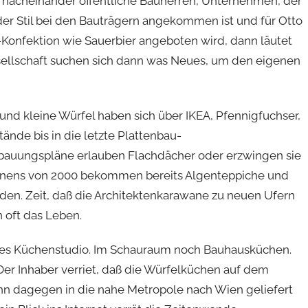
 nacheinander öffentliche Bauherren, Unternehmen, der
der Stil bei den Bauträgern angekommen ist und für Otto
onfektion wie Sauerbier angeboten wird, dann läutet
sellschaft suchen sich dann was Neues, um den eigenen
und kleine Würfel haben sich über IKEA, Pfennigfuchser,
nde bis in die letzte Plattenbau-
auungspläne erlauben Flachdächer oder erzwingen sie
ohnens von 2000 bekommen bereits Algenteppiche und
en. Zeit, daß die Architektenkarawane zu neuen Ufern
n oft das Leben.
ches Küchenstudio. Im Schauraum noch Bauhausküchen.
er Inhaber verriet, daß die Würfelküchen auf dem
nn dagegen in die nahe Metropole nach Wien geliefert