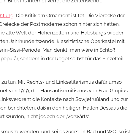
n Blick ins Internet verrät die Zeitenwende.
chtung
. Die Kritik am Ornament ist tot. Die Vierecke der
eiecke der Postmoderne schon hinter sich hatten.
ie alte Welt der Hohenzollern und Habsburgs wieder
ten Jahrhundertwende, klassizistische Oberkastel mit
in-Sissi-Periode. Man denkt, man wäre in Schloß
populär, sondern in der Regel selbst für das Einzelteil
zu tun. Mit Rechts- und Linkselitarismus dafür umso
net von 1919, der Hausantisemitismus von Frau Gropius
 Linksverdreht die Kontakte nach Sowjetrußland und zur
 berichteten, daß in den heiligen Hallen Dessaus die
rt wurden, nicht jedoch der „Vorwärts“.
ismus zuwenden, und sei es zuerst in Bad und WC, so ist