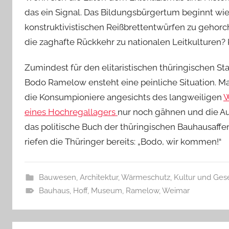
das ein Signal. Das Bildungsbürgertum beginnt wie
konstruktivistischen Reißbrettentwürfen zu gehorche
die zaghafte Rückkehr zu nationalen Leitkulturen? 
Zumindest für den elitaristischen thüringischen St
Bodo Ramelow ensteht eine peinliche Situation.
die Konsumpioniere angesichts des langweiligen
W
eines Hochregallagers
nur noch gähnen und die A
das politische Buch der thüringischen Bauhausaffe
riefen die Thüringer bereits: „Bodo, wir kommen!“
Bauwesen, Architektur, Wärmeschutz
,
Kultur und Gese
Bauhaus
,
Hoff
,
Museum
,
Ramelow
,
Weimar