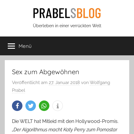
Zum
Inhalt
springen
Prabels
Überleben in einer verrückten Welt
Blog
Menü
Sex zum Abgewöhnen
Veröffentlicht am
27. Januar 2018
von
Wolfgang
Prabel
Die WELT hat Mitleid mit den Hollywood-Promis.
„Der Algorithmus macht Katy Perry zum Pornostar