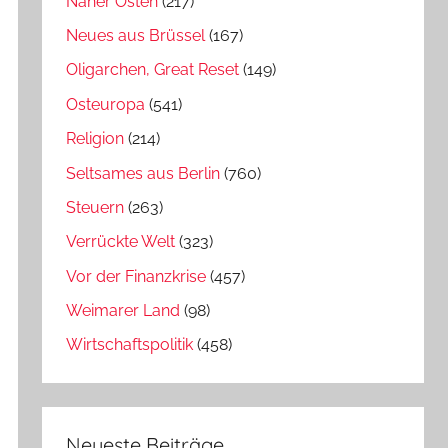
Naher Osten
(217)
Neues aus Brüssel
(167)
Oligarchen, Great Reset
(149)
Osteuropa
(541)
Religion
(214)
Seltsames aus Berlin
(760)
Steuern
(263)
Verrückte Welt
(323)
Vor der Finanzkrise
(457)
Weimarer Land
(98)
Wirtschaftspolitik
(458)
Neueste Beiträge