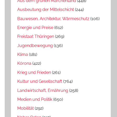
Aus dem grünen Märchenland
(448)
Ausbeutung der Mittelschicht
(244)
Bauwesen, Architektur, Wärmeschutz
(106)
Energie und Preise
(612)
Freistaat Thüringen
(269)
Jugendbewegung
(136)
Klima
(181)
Kórona
(422)
Krieg und Frieden
(261)
Kultur und Gesellschaft
(764)
Landwirtschaft, Ernährung
(258)
Medien und Politik
(650)
Mobilität
(292)