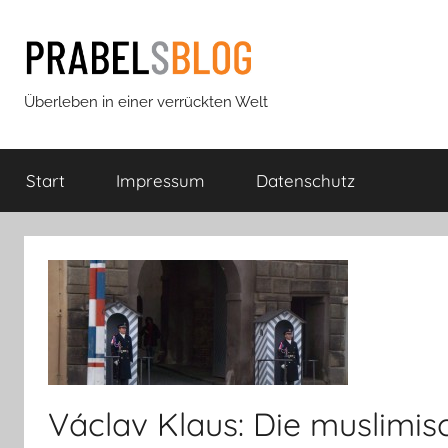
Zum
Inhalt
springen
Prabels
Überleben in einer verrückten Welt
Blog
Start
Impressum
Datenschutz
Václav Klaus: Die muslimi