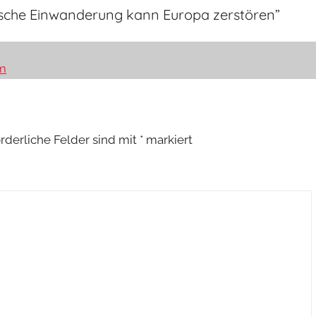
ische Einwanderung kann Europa zerstören
”
m
orderliche Felder sind mit
*
markiert