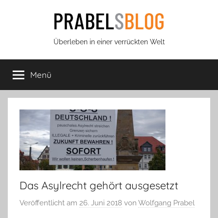
Zum
Inhalt
springen
Prabels
Überleben in einer verrückten Welt
Blog
Menü
Das Asylrecht gehört ausgesetzt
Veröffentlicht am
26. Juni 2018
von
Wolfgang Prabel