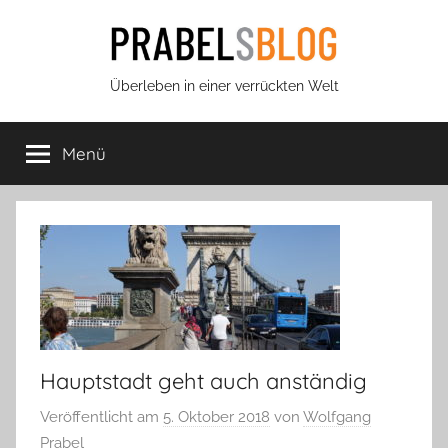
Zum
Inhalt
springen
Prabels
Überleben in einer verrückten Welt
Blog
Menü
Hauptstadt geht auch anständig
Veröffentlicht am
5. Oktober 2018
von
Wolfgang
Prabel